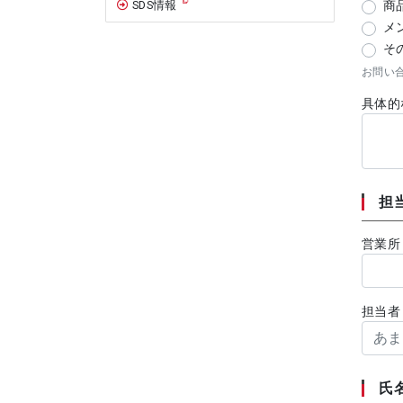
商
SDS情報
メ
そ
お問い
具体的
担
営業所
担当者
氏