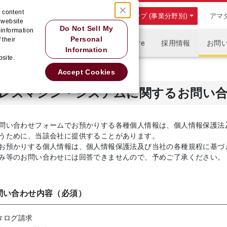
 content
アマダグループ (事業分野別)
アマ
r website
Do Not Sell My
 information
Personal
 their
企業情報
商品情報
Who we are
採用情報
お問
Information
bsite.
システム
Accept Cookies
レスマシン・システムに関するお問い
問い合わせフォームでお預かりする各種個人情報は、個人情報保護法
うために、当該会社に提供することがあります。
お預かりする個人情報は、個人情報保護法及び当社の各種規程に基づ
み等のお問い合わせには回答できませんので、予めご了承ください。
問い合わせ内容（必須）
タログ請求