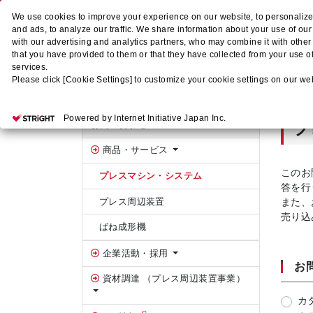
We use cookies to improve your experience on our website, to personalize
and ads, to analyze our traffic. We share information about your use of ou
with our advertising and analytics partners, who may combine it with other
that you have provided to them or that they have collected from your use of
ホーム
services.
Please click [Cookie Settings] to customize your cookie settings on our we
ホーム
お問い合わせ
商品・サービス
プレスマシン・
サイドバー
Powered by Internet Initiative Japan Inc.
プ
お問い合わせ
商品・サービス
このお
プレスマシン・システム
答を行
プレス周辺装置
また、
売り込
ばね成形機
企業活動・採用
お
資材調達 （プレス周辺装置事業）
カ