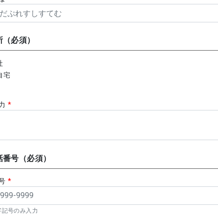
所（必須）
社
自宅
入力
*
話番号（必須）
番号
*
字記号のみ入力