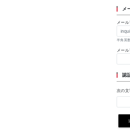
メ
メール
半角英
メール
認
次の文