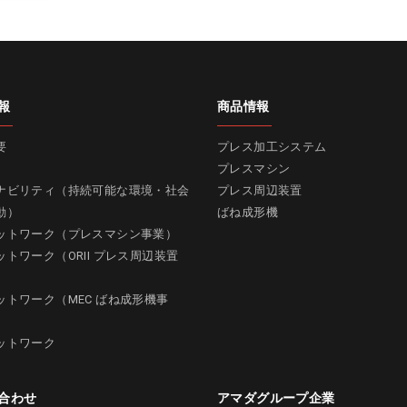
報
商品情報
要
プレス加工システム
プレスマシン
ナビリティ（持続可能な環境・社会
プレス周辺装置
動）
ばね成形機
ットワーク（プレスマシン事業）
ットワーク（ORII プレス周辺装置
ットワーク（MEC ばね成形機事
ットワーク
合わせ
アマダグループ企業