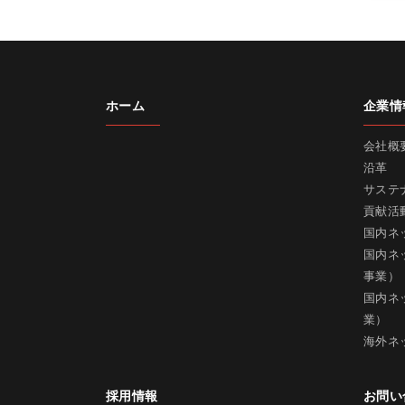
ホーム
企業情
会社概
沿革
サステ
貢献活
国内ネ
国内ネ
事業）
国内ネ
業）
海外ネ
採用情報
お問い