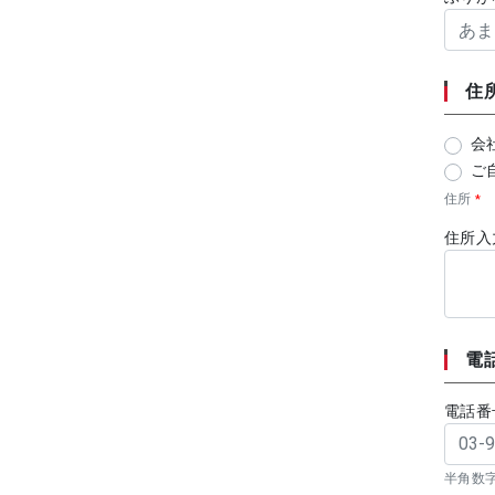
住
会
ご
住所
*
住所
電
電話
半角数