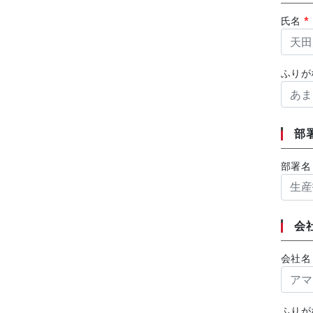
氏名
*
ふり
部
部署
会
会社
ふり