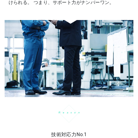
けられる。 つまり、サポート力がナンバーワン。
R
e
a
s
o
n
技術対応力No.1