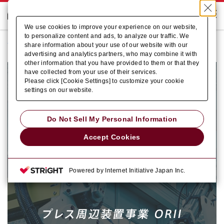
We use cookies to improve your experience on our website,
to personalize content and ads, to analyze our traffic. We
ホーム
Who we are
アマダプレスシステムの強み
share information about your use of our website with our
ORII プレス加工自動化業界No.1の実力
advertising and analytics partners, who may combine it with
other information that you have provided to them or that they
have collected from your use of their services.
Please click [Cookie Settings] to customize your cookie
settings on our website.
Do Not Sell My Personal Information
Accept Cookies
Powered by Internet Initiative Japan Inc.